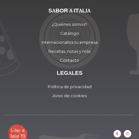
SABOR A ITALIA
¿Quiénes somos?
Catálogo
Internacionaliza tu empresa
Recetas, notas y más
Contacto
LEGALES
Política de privacidad
Aviso de cookies
F
I
a
n
c
s