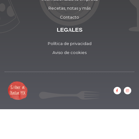
Recetas, notas y más
Contacto
LEGALES
Política de privacidad
Aviso de cookies
F
I
a
n
c
s
e
t
b
a
o
g
o
r
k
a
-
m
f