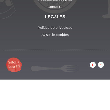
Contacto
LEGALES
Política de privacidad
Aviso de cookies
F
I
a
n
c
s
e
t
b
a
o
g
o
r
k
a
-
m
f