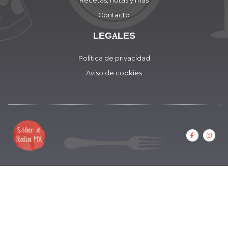
Contacto
LEGALES
Política de privacidad
Aviso de cookies
F
I
a
n
c
s
e
t
b
a
o
g
o
r
k
a
-
m
f