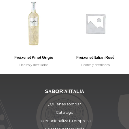
Freixenet Pinot Grigio
Freixenet Italian Rosé
Licores y destilados
Licores y destilados
SABOR A ITALIA
¿Quiénes somos?
Catálogo
Internacionaliza tu empresa
Recetas, notas y más