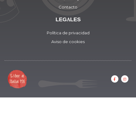
Contacto
LEGALES
Política de privacidad
Aviso de cookies
F
I
a
n
c
s
e
t
b
a
o
g
o
r
k
a
-
m
f