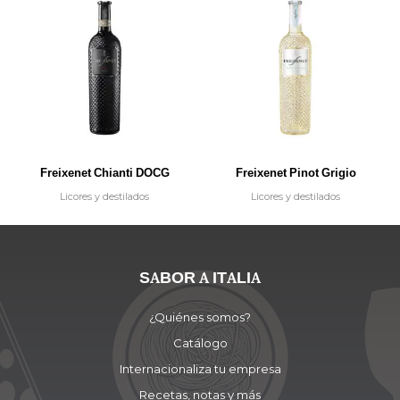
Freixenet Chianti DOCG
Freixenet Pinot Grigio
Licores y destilados
Licores y destilados
SABOR A ITALIA
¿Quiénes somos?
Catálogo
Internacionaliza tu empresa
Recetas, notas y más