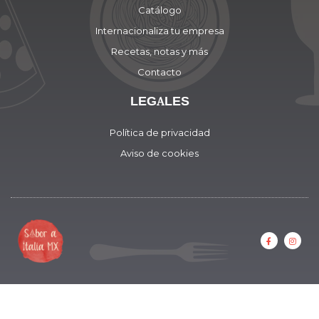
Catálogo
Internacionaliza tu empresa
Recetas, notas y más
Contacto
LEGALES
Política de privacidad
Aviso de cookies
F
I
a
n
c
s
e
t
b
a
o
g
o
r
k
a
-
m
f