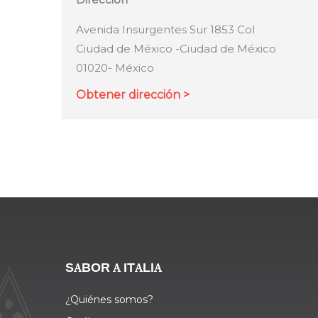
Avenida Insurgentes Sur 1853 Col
Ciudad de México -Ciudad de México
01020- México
Obtener dirección >
SABOR A ITALIA
¿Quiénes somos?