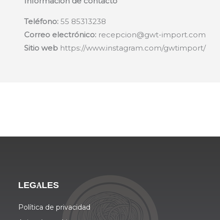
Información de contacto
Teléfono:
55 85313238
Correo electrónico:
recepcion@gwt-import.com
Sitio web
https://www.instagram.com/gwtimport/
LEGALES
Política de privacidad