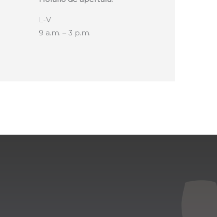
L-V
9 a.m. – 3 p.m.