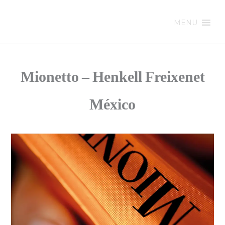
Ir
al
MENU
contenido
Mionetto – Henkell Freixenet
México