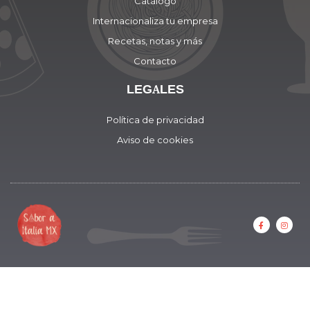
Catálogo
Internacionaliza tu empresa
Recetas, notas y más
Contacto
LEGALES
Política de privacidad
Aviso de cookies
F
I
a
n
c
s
e
t
b
a
o
g
o
r
k
a
-
m
f