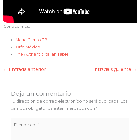
Conoce más:
Maria Ciento 38
Orfe México
The Authentic Italian Table
←
Entrada anterior
Entrada siguiente
→
Deja un comentario
Tu dirección de correo electrónico no será publicada.
Los
campos obligatorios están marcados con
*
Escribe
aquí...