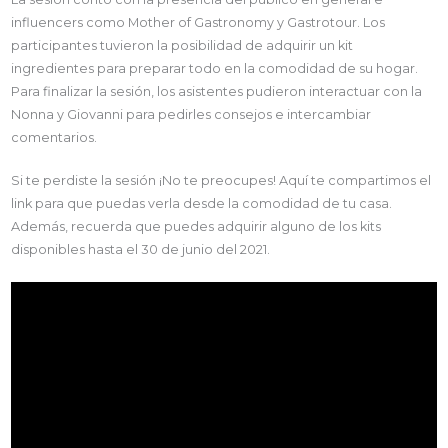
influencers como Mother of Gastronomy y Gastrotour. Los
participantes tuvieron la posibilidad de adquirir un kit
ingredientes para preparar todo en la comodidad de su hogar.
Para finalizar la sesión, los asistentes pudieron interactuar con la
Nonna y Giovanni para pedirles consejos e intercambiar
comentarios.
Si te perdiste la sesión ¡No te preocupes! Aquí te compartimos el
link para que puedas verla desde la comodidad de tu casa.
Además, recuerda que puedes adquirir alguno de los kits
disponibles hasta el 30 de junio del 2021.