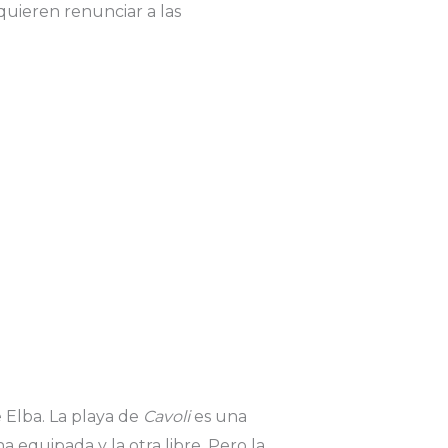
quieren renunciar a las
e Elba. La playa de
Cavoli
es una
a equipada y la otra libre. Pero la