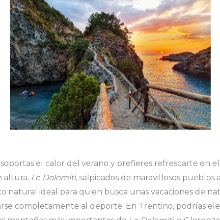
no soportas el calor del verano y prefieres refrescarte en 
 altura.
Le Dolomiti
, salpicados de maravillosos pueblos 
co natural ideal para quien busca unas vacaciones de natu
rse completamente al deporte. En Trentino, podrías ele