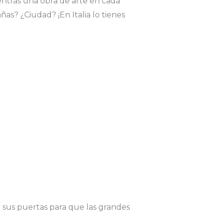
entras una obra de arte en cada
as? ¿Ciudad? ¡En Italia lo tienes
n sus puertas para que las grandes