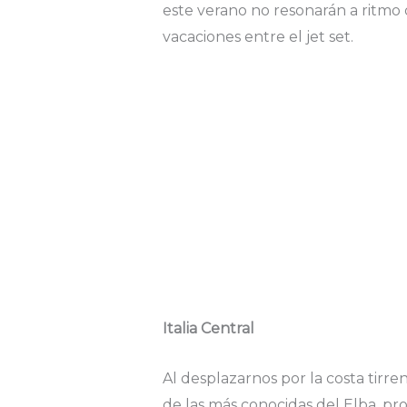
este verano no resonarán a ritmo 
vacaciones entre el jet set.
Italia Central
Al desplazarnos por la costa tirre
de las más conocidas del Elba, pr