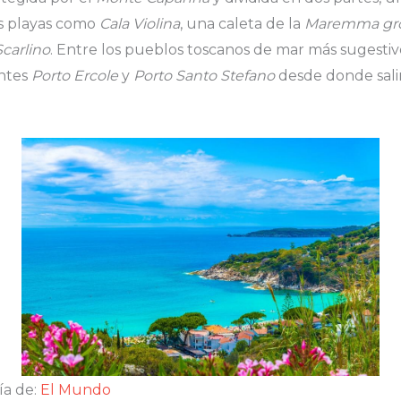
s playas como
Cala Violina
, una caleta de la
Maremma gro
Scarlino
. Entre los pueblos toscanos de mar más sugest
antes
Porto Ercole
y
Porto Santo Stefano
desde donde salir
de:
El Mundo