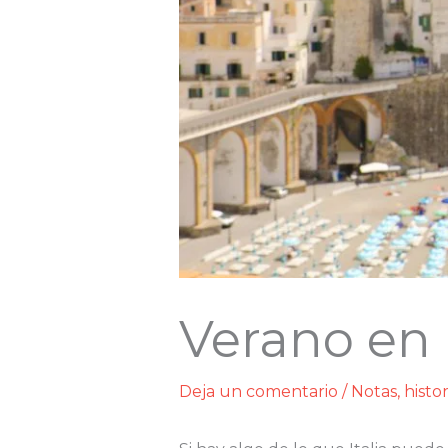
Verano en I
Deja un comentario
/
Notas, histo