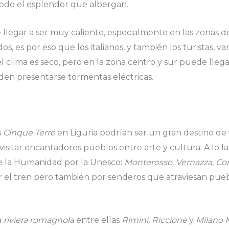
odo el esplendor que albergan.
e llegar a ser muy caliente, especialmente en las zonas 
s, es por eso que los italianos, y también los turistas, va
 clima es seco, pero en la zona centro y sur puede llegar
en presentarse tormentas eléctricas.
s
Cinque Terre
en Liguria podrían ser un gran destino de
visitar encantadores pueblos entre arte y cultura. A lo la
e la Humanidad por la Unesco:
Monterosso, Vernazza, Cor
 el tren pero también por senderos que atraviesan puebl
a
riviera romagnola
entre ellas
Rimini, Riccione
y
Milano 