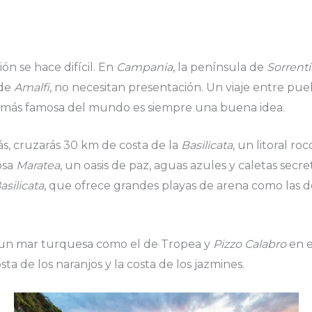
ión se hace difícil. En
Campania
, la península de
Sorrent
 de
Amalfi
, no necesitan presentación. Un viaje entre puebl
a más famosa del mundo es siempre una buena idea.
s, cruzarás 30 km de costa de la
Basilicata
, un litoral r
osa
Maratea
, un oasis de paz, aguas azules y caletas secre
asilicata
, que ofrece grandes playas de arena como las 
.
y un mar turquesa como el de Tropea y
Pizzo Calabro
en el
osta de los naranjos y la costa de los jazmines.