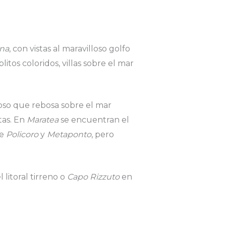
ina
, con vistas al maravilloso golfo
itos coloridos, villas sobre el mar
ocoso que rebosa sobre el mar
tas. En
Maratea
se encuentran el
de
Policoro
y
Metaponto
, pero
 litoral tirreno o
Capo Rizzuto
en