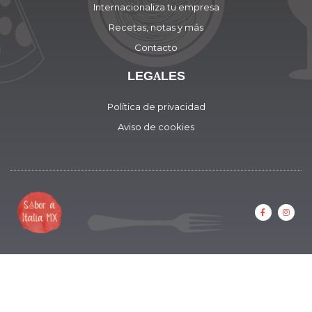
Internacionaliza tu empresa
Recetas, notas y más
Contacto
LEGALES
Política de privacidad
Aviso de cookies
F
I
a
n
c
s
e
t
b
a
o
g
o
r
k
a
-
m
f