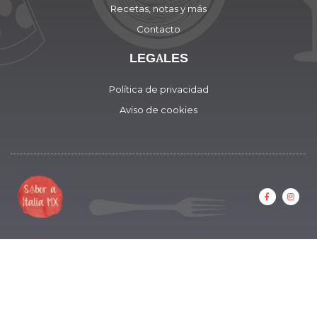
Recetas, notas y más
Contacto
LEGALES
Política de privacidad
Aviso de cookies
F
I
a
n
c
s
e
t
b
a
o
g
o
r
k
a
-
m
f