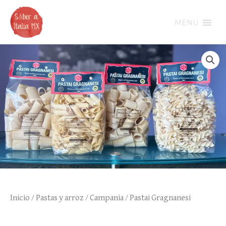
Ir
al
MENU
contenido
Inicio
/
Pastas y arroz
/
Campania
/ Pastai Gragnanesi