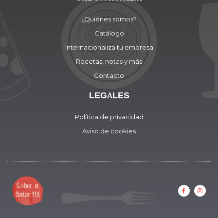
¿Quiénes somos?
Catálogo
Internacionaliza tu empresa
Recetas, notas y más
Contacto
LEGALES
Política de privacidad
Aviso de cookies
F
I
a
n
c
s
e
t
b
a
o
g