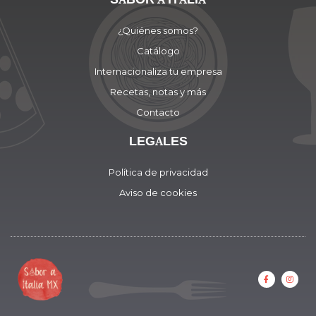
¿Quiénes somos?
Catálogo
Internacionaliza tu empresa
Recetas, notas y más
Contacto
LEGALES
Política de privacidad
Aviso de cookies
F
I
a
n
c
s
e
t
b
a
o
g