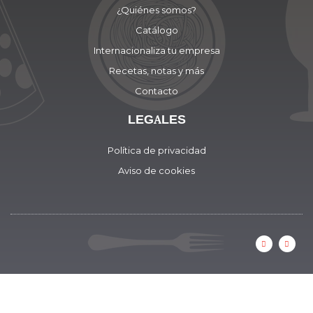
¿Quiénes somos?
Catálogo
Internacionaliza tu empresa
Recetas, notas y más
Contacto
LEGALES
Política de privacidad
Aviso de cookies
F
I
a
n
c
s
e
t
b
a
o
g
o
r
k
a
-
m
f