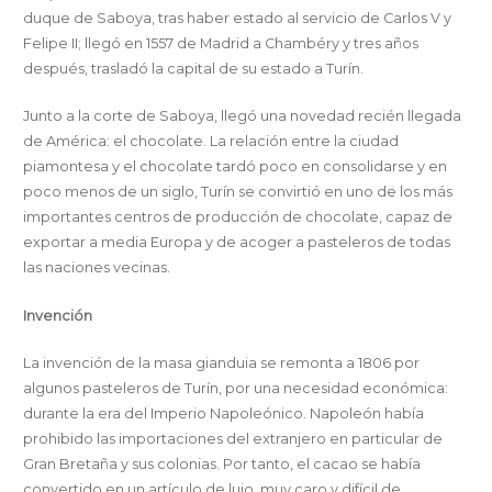
duque de Saboya, tras haber estado al servicio de Carlos V y
Felipe II; llegó en 1557 de Madrid a Chambéry y tres años
después, trasladó la capital de su estado a Turín.
Junto a la corte de Saboya, llegó una novedad recién llegada
de América: el chocolate. La relación entre la ciudad
piamontesa y el chocolate tardó poco en consolidarse y en
poco menos de un siglo, Turín se convirtió en uno de los más
importantes centros de producción de chocolate, capaz de
exportar a media Europa y de acoger a pasteleros de todas
las naciones vecinas.
Invención
La invención de la masa gianduia se remonta a 1806 por
algunos pasteleros de Turín, por una necesidad económica:
durante la era del Imperio Napoleónico. Napoleón había
prohibido las importaciones del extranjero en particular de
Gran Bretaña y sus colonias. Por tanto, el cacao se había
convertido en un artículo de lujo, muy caro y difícil de