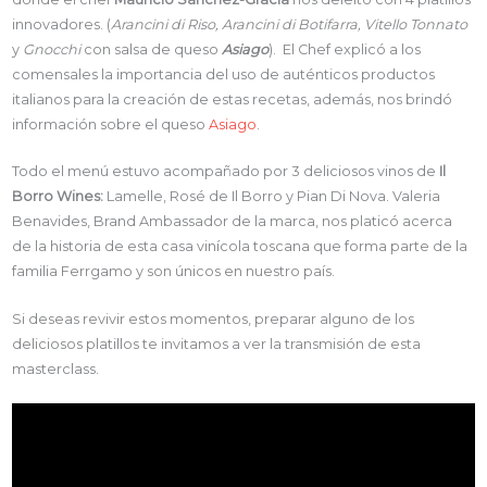
innovadores. (
Arancini di Riso, Arancini di Botifarra, Vitello Tonnato
y
Gnocchi
con salsa de queso
Asiago
). El Chef explicó a los
comensales la importancia del uso de auténticos productos
italianos para la creación de estas recetas, además, nos brindó
información sobre el queso
Asiago
.
Todo el menú estuvo acompañado por 3 deliciosos vinos de
Il
Borro Wines:
Lamelle, Rosé de Il Borro y Pian Di Nova. Valeria
Benavides, Brand Ambassador de la marca, nos platicó acerca
de la historia de esta casa vinícola toscana que forma parte de la
familia Ferrgamo y son únicos en nuestro país.
Si deseas revivir estos momentos, preparar alguno de los
deliciosos platillos te invitamos a ver la transmisión de esta
masterclass.