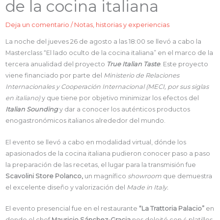
de la cocina italiana
Deja un comentario
/
Notas, historias y experiencias
La noche del jueves 26 de agosto a las 18:00 se llevó a cabo la
Masterclass “El lado oculto de la cocina italiana” en el marco de la
tercera anualidad del proyecto
True Italian Taste
. Este proyecto
viene financiado por parte del
Ministerio de Relaciones
Internacionales y Cooperación Internacional (MECI, por sus siglas
en italiano)
y que tiene por objetivo minimizar los efectos del
Italian Sounding
y dar a conocer los auténticos productos
enogastronómicos italianos alrededor del mundo.
El evento se llevó a cabo en modalidad virtual, dónde los
apasionados de la cocina italiana pudieron conocer paso a paso
la preparación de las recetas, el lugar para la transmisión fue
Scavolini Store Polanco,
un magnífico
showroom
que demuestra
el excelente diseño y valorización del
Made in Italy.
El evento presencial fue en el restaurante
“La Trattoria Palacio”
en
donde el chef
Mauricio Sánchez-Gracia
nos deleitó con 4 platillos