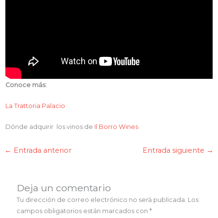
Conoce más:
La Trattoria Palacio
Dónde adquirir los vinos de
Il Borro Wines
←
Entrada anterior
Entrada siguiente
→
Deja un comentario
Tu dirección de correo electrónico no será publicada.
Los
campos obligatorios están marcados con
*