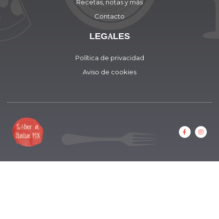
Recetas, notas y más
Contacto
LEGALES
Política de privacidad
Aviso de cookies
F
I
a
n
c
s
e
t
b
a
o
g
o
r
k
a
-
m
f