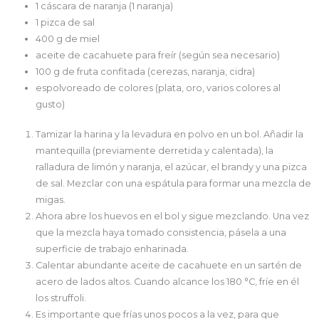
1 cáscara de naranja (1 naranja)
1 pizca de sal
400 g de miel
aceite de cacahuete para freír (según sea necesario)
100 g de fruta confitada (cerezas, naranja, cidra)
espolvoreado de colores (plata, oro, varios colores al
gusto)
Tamizar la harina y la levadura en polvo en un bol. Añadir la
mantequilla (previamente derretida y calentada), la
ralladura de limón y naranja, el azúcar, el brandy y una pizca
de sal. Mezclar con una espátula para formar una mezcla de
migas.
Ahora abre los huevos en el bol y sigue mezclando. Una vez
que la mezcla haya tomado consistencia, pásela a una
superficie de trabajo enharinada.
Calentar abundante aceite de cacahuete en un sartén de
acero de lados altos. Cuando alcance los 180 °C, fríe en él
los struffoli.
Es importante que frías unos pocos a la vez, para que