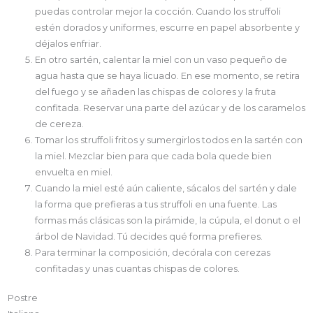
puedas controlar mejor la cocción. Cuando los struffoli
estén dorados y uniformes, escurre en papel absorbente y
déjalos enfriar.
En otro sartén, calentar la miel con un vaso pequeño de
agua hasta que se haya licuado. En ese momento, se retira
del fuego y se añaden las chispas de colores y la fruta
confitada. Reservar una parte del azúcar y de los caramelos
de cereza.
Tomar los struffoli fritos y sumergirlos todos en la sartén con
la miel. Mezclar bien para que cada bola quede bien
envuelta en miel.
Cuando la miel esté aún caliente, sácalos del sartén y dale
la forma que prefieras a tus struffoli en una fuente. Las
formas más clásicas son la pirámide, la cúpula, el donut o el
árbol de Navidad. Tú decides qué forma prefieres.
Para terminar la composición, decórala con cerezas
confitadas y unas cuantas chispas de colores.
Postre