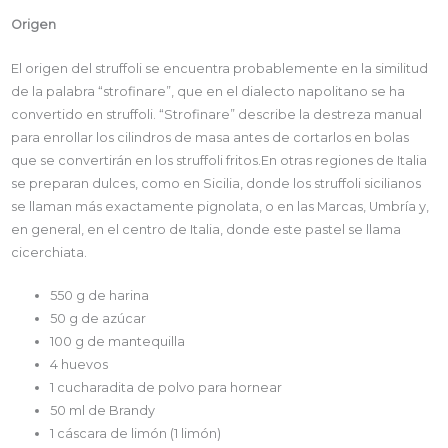
Origen
El origen del struffoli se encuentra probablemente en la similitud
de la palabra “strofinare”, que en el dialecto napolitano se ha
convertido en struffoli. “Strofinare” describe la destreza manual
para enrollar los cilindros de masa antes de cortarlos en bolas
que se convertirán en los struffoli fritos.En otras regiones de Italia
se preparan dulces, como en Sicilia, donde los struffoli sicilianos
se llaman más exactamente pignolata, o en las Marcas, Umbría y,
en general, en el centro de Italia, donde este pastel se llama
cicerchiata.
550 g de harina
50 g de azúcar
100 g de mantequilla
4 huevos
1 cucharadita de polvo para hornear
50 ml de Brandy
1 cáscara de limón (1 limón)